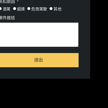
吊扣原因
酒駕
超速
危險駕駛
其他
案件敘述
送出