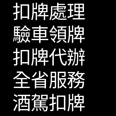
扣牌處理
驗車領牌
扣牌代辦
全省服務
酒駕扣牌