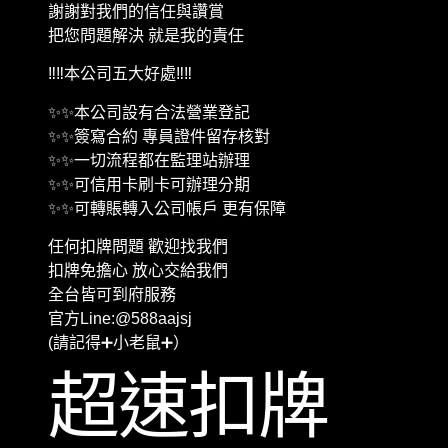
謝謝對我們的信任與讚賞
把您問題解決 就是我的責任
‼️‼️本公司五大好處‼️‼️
✨✨本公司設有合法營業登記
✨✨簽寫合約 專員證件留存核對
✨✨一切流程都在監理站辦理
✨✨可信用卡刷卡可辦理分期
✨✨可轉賬轉入公司帳戶 更有保障
任何扣牌問題 歡迎找我們
扣牌免擔心 放心交給我們
全台皆可到府服務
官方Line:@588aajsj
(請記得➕小老鼠➕）
超速扣牌