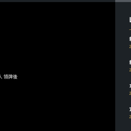
人 領牌後