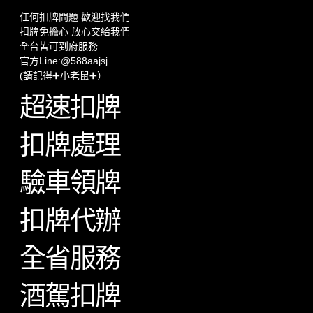
任何扣牌問題 歡迎找我們
扣牌免擔心 放心交給我們
全台皆可到府服務
官方Line:@588aajsj
(請記得➕小老鼠➕）
超速扣牌
扣牌處理
驗車領牌
扣牌代辦
全省服務
酒駕扣牌