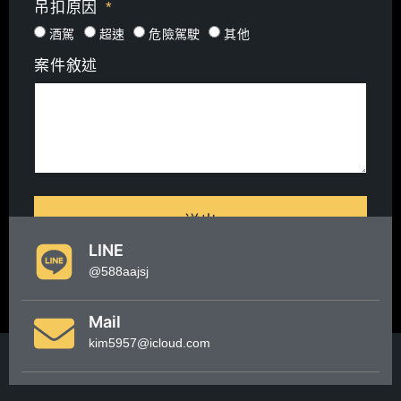
吊扣原因
酒駕
超速
危險駕駛
其他
案件敘述
送出
LINE
@588aajsj
Mail
kim5957@icloud.com