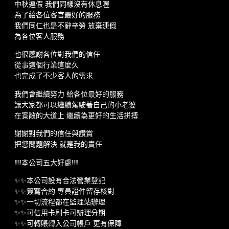
中秋連假 我們同樣沒有休息喔
為了給各位客官最好的服務
我們同仁也是不辭辛勞 放棄連假
為各位客人服務
也很感謝各位對我們的信任
從事這個行業這麼久
也完成了不少客人的需求
我們會繼續努力 給各位最好的服務
讓大家都可以繼續駕駛著自己的小老婆
在寬敞的大道上 繼續為更好的生活拼搏
謝謝對我們的信任與讚賞
把您問題解決 就是我的責任
‼️‼️本公司五大好處‼️‼️
✨✨本公司設有合法營業登記
✨✨簽寫合約 專員證件留存核對
✨✨一切流程都在監理站辦理
✨✨可信用卡刷卡可辦理分期
✨✨可轉賬轉入公司帳戶 更有保障