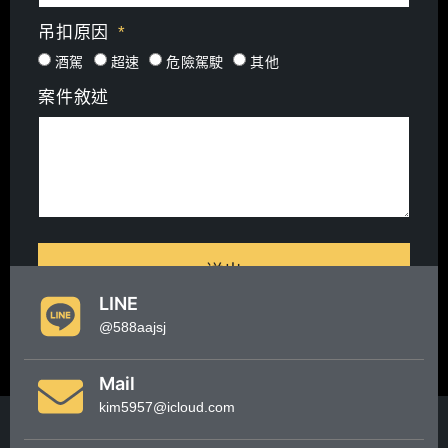
吊扣原因
酒駕
超速
危險駕駛
其他
案件敘述
送出
LINE
@588aajsj
Mail
kim5957@icloud.com