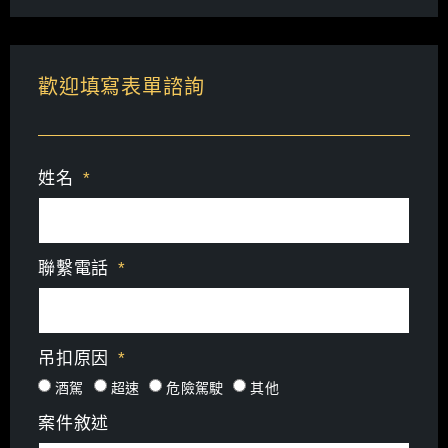
歡迎填寫表單諮詢
姓名
聯繫電話
吊扣原因
酒駕
超速
危險駕駛
其他
案件敘述