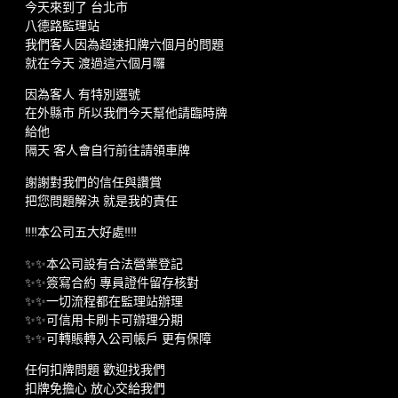
今天來到了 台北市
八德路監理站
我們客人因為超速扣牌六個月的問題
就在今天 渡過這六個月囉
因為客人 有特別選號
在外縣市 所以我們今天幫他請臨時牌
給他
隔天 客人會自行前往請領車牌
謝謝對我們的信任與讚賞
把您問題解決 就是我的責任
‼️‼️本公司五大好處‼️‼️
✨✨本公司設有合法營業登記
✨✨簽寫合約 專員證件留存核對
✨✨一切流程都在監理站辦理
✨✨可信用卡刷卡可辦理分期
✨✨可轉賬轉入公司帳戶 更有保障
任何扣牌問題 歡迎找我們
扣牌免擔心 放心交給我們