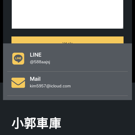
送出
LINE
@588aajsj
Mail
kim5957@icloud.com
小郭車庫