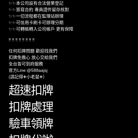
✨✨本公司設有合法營業登記
✨✨簽寫合約 專員證件留存核對
✨✨一切流程都在監理站辦理
✨✨可信用卡刷卡可辦理分期
✨✨可轉賬轉入公司帳戶 更有保障
‼️ ‼️ ‼️ ‼️ ‼️ ‼️ ‼️ ‼️
任何扣牌問題 歡迎找我們
扣牌免擔心 放心交給我們
全台皆可到府服務
官方Line:@588aajsj
(請記得➕小老鼠➕）
超速扣牌
扣牌處理
驗車領牌