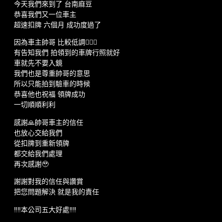
今天我們來到了 台南麻豆
恭喜我們又一位車主
超速扣牌 六個月 成功度過了
因為車主帥哥 比較低調💁🏻‍♂️
有告知我們 拍領到的車牌行照就好
車就先不要入鏡
我們也是尊重帥哥的意思
所以只能拍到驗車的時候
恭喜他也祝福 領牌成功
一切順順利利
感謝🙏帥哥車主的信任
也放心交給我們
從扣牌到重新領牌
都交給我們處理
再次感謝🥹
謝謝對我的信任與讚賞
把您問題解決 就是我的責任
‼️‼️本公司五大好處‼️‼️