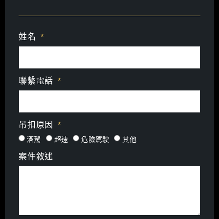
姓名
聯繫電話
吊扣原因
酒駕
超速
危險駕駛
其他
案件敘述