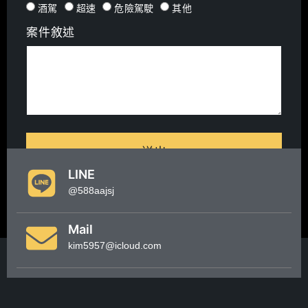
酒駕
超速
危險駕駛
其他
案件敘述
送出
LINE
@588aajsj
Mail
kim5957@icloud.com