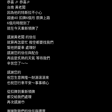
恭喜 🎉 恭喜🎉
台南 黃老闆
因為他的特斯拉不小心
超速40 扣牌6個月 原牌上路
6個月時間到了
就在今天重新領牌了
感謝黃老闆 的信任
就算再怎麼忙 撥空都要找我們
幫他把愛車 處理好
感謝您的信任與配合
再這麼炙熱的天氣 等待我們
辛苦您了～～
感謝您的
祝您生意興隆～財源滾滾來
也祝您行車平安～事事順心
從扣牌到重新領牌
都交給我們處理
再次感謝🥹
謝謝對我們的信任與讚賞