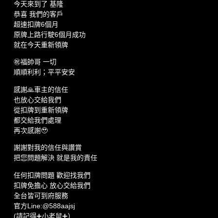
今天來到了 基隆
恭喜 我們的客戶
超速扣牌6個月
原牌上路行駛6個月成功
就在今天重新領牌
㊗️福帥哥 一切
順順利利；平平安安
感謝🙏車主的信任
也放心交給我們
從扣牌到重新領牌
都交給我們處理
再次感謝🥹
謝謝對我的信任與讚賞
把您問題解決 就是我的責任
任何扣牌問題 歡迎找我們
扣牌免擔心 放心交給我們
全台皆可到府服務
官方Line:@588aajsj
(請記得➕小老鼠➕）