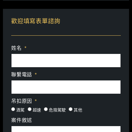
歡迎填寫表單諮詢
姓名
聯繫電話
吊扣原因
酒駕
超速
危險駕駛
其他
案件敘述