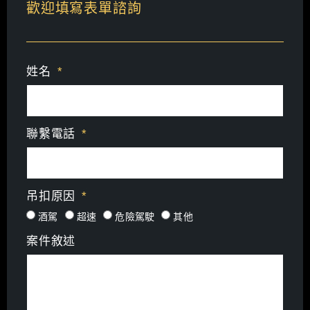
歡迎填寫表單諮詢
姓名
聯繫電話
吊扣原因
酒駕
超速
危險駕駛
其他
案件敘述