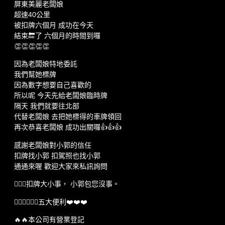
屏東美麗老闆娘
超速40公里
被扣牌六個月 成功在今天
結束🔚了 六個月的時間到囉
👏👏👏👏👏
因為老闆娘特地委託
我們幫她標牌
因為數字想要自己喜歡的
所以呢 今天先給老闆娘臨時牌
隔天 我們就要往北部
代替老闆娘 去把她標得的車牌領回
再次恭喜老闆娘 成功出關囉👍👍👍
感謝老闆娘對小郭的信任
扣牌找小郭 扣駕照也找小郭
通通來喔 歡迎大家來私訊詢問
💁🏻‍♂️扣牌大小事， 小郭包您沒事。
💁🏻‍♂️💁🏻‍♂️五大便利❤️❤️❤️
🔥🔥本公司有營業登記