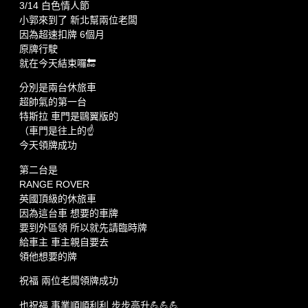
3/14 白色情人節
小郭來到了 新北幫兩位老闆
因為超速扣牌 6個月
原牌行駛
就在今天結束囉🔚
分別是兩台休旅車
超帥氣的第一台
特斯拉 車門是鷗翼版的
（車門是往上的☝️
今天領牌成功
第二台是
RANGE ROVER
英國頂級的休旅車
因為這台車 想要的車牌
要到外區領 所以就先請臨時牌
給車主 車主親自要去
領他想要的牌
祝福 兩位老闆領牌成功
也祝福 事業順順利利 步步高升💪💪💪