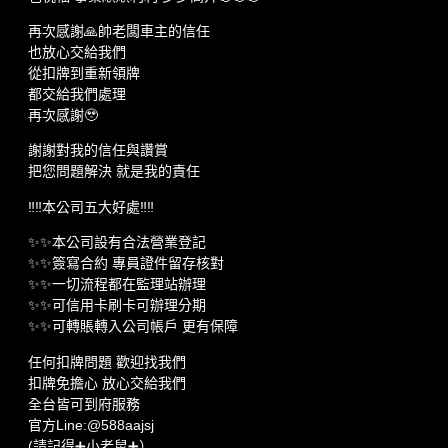
再次感謝🙏帥老闆車主的信任
也放心交給我們
從扣牌到重新領牌
都交給我們處理
再次感謝🥹
謝謝對我的信任與讚賞
把您問題解決 就是我的責任
‼️‼️本公司五大好處‼️‼️
✨✨本公司設有合法營業登記
✨✨簽寫合約 專員證件留存核對
✨✨一切流程都在監理站辦理
✨✨可信用卡刷卡可辦理分期
✨✨可轉賬轉入公司帳戶 更有保障
任何扣牌問題 歡迎找我們
扣牌免擔心 放心交給我們
全台皆可到府服務
官方Line:@588aajsj
(請記得➕小老鼠➕）