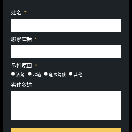
姓名
聯繫電話
吊扣原因
酒駕
超速
危險駕駛
其他
案件敘述