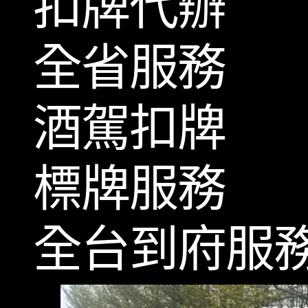
扣牌代辦
全省服務
酒駕扣牌
標牌服務
全台到府服