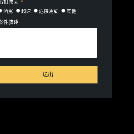
吊扣原因
酒駕
超速
危險駕駛
其他
案件敘述
送出