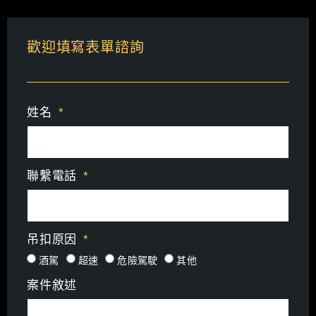
歡迎填寫表單諮詢
姓名
聯繫電話
吊扣原因
酒駕
超速
危險駕駛
其他
案件敘述