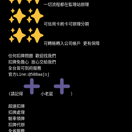
一切流程都在監理站辦理
可信用卡刷卡可辦理分期
可轉賬轉入公司帳戶 更有保障
任何扣牌問題 歡迎找我們
扣牌免擔心 放心交給我們
全台皆可到府服務
官方Line:@588aajsj
(請記得
小老鼠
）
超速扣牌
扣牌處理
驗車領牌
扣牌代辦
全省服務