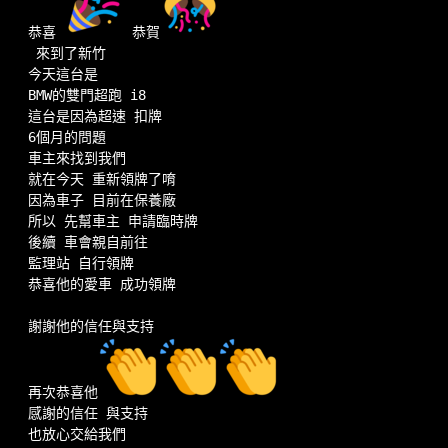
恭喜 
 恭賀
 來到了新竹
今天這台是 
BMW的雙門超跑 i8
這台是因為超速 扣牌
6個月的問題
車主來找到我們
就在今天 重新領牌了唷
因為車子 目前在保養廠
所以 先幫車主 申請臨時牌
後續 車會親自前往 
監理站 自行領牌
恭喜他的愛車 成功領牌
謝謝他的信任與支持
再次恭喜他
感謝的信任 與支持
也放心交給我們