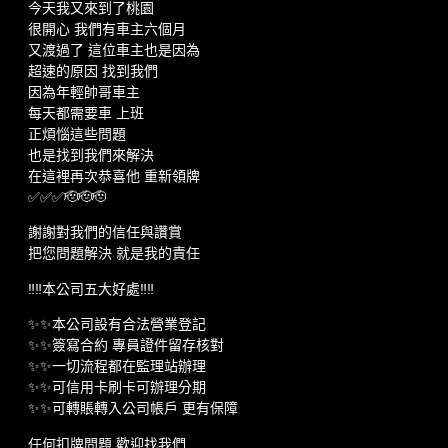
今天我又來到了桃園
很開心 我們有車主六個月
又渡過了 這位車主也是因為
超速的原因 找到我們
因為年輕帥哥車主
每天都需要車 上班
正煩惱這些問題
也是找到我們來解決
在這裡再次恭喜他 重新領牌
✅✅✅🫡🫡🫡
謝謝對我們的信任與讚賞
把您問題解決 就是我的責任
‼️‼️本公司五大好處‼️‼️
✨✨本公司設有合法營業登記
✨✨簽寫合約 專員證件留存核對
✨✨一切流程都在監理站辦理
✨✨可信用卡刷卡可辦理分期
✨✨可轉賬轉入公司帳戶 更有保障
任何扣牌問題 歡迎找我們