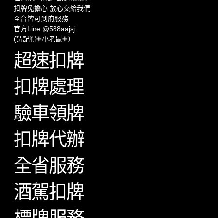
扣牌免擔心 放心交給我們
全台皆可到府服務
官方Line:@588aajsj
(請記得➕小老鼠➕）
超速扣牌
扣牌處理
驗車領牌
扣牌代辦
全省服務
酒駕扣牌