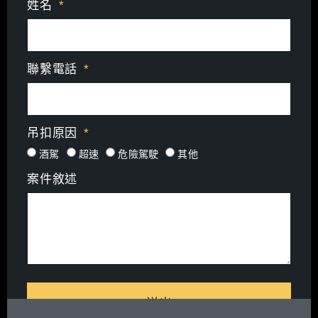
姓名
聯繫電話
吊扣原因
酒駕
超速
危險駕駛
其他
案件敘述
送出