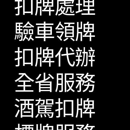
扣牌處理
驗車領牌
扣牌代辦
全省服務
酒駕扣牌