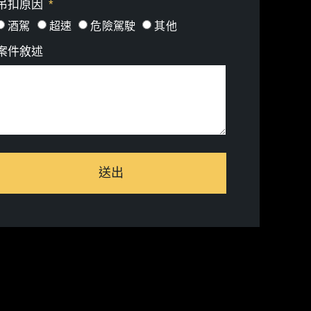
吊扣原因
酒駕
超速
危險駕駛
其他
案件敘述
送出