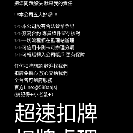
把您問題解決 就是我的責任
‼️‼️本公司五大好處‼️‼️
✨✨本公司設有合法營業登記
✨✨簽寫合約 專員證件留存核對
✨✨一切流程都在監理站辦理
✨✨可信用卡刷卡可辦理分期
✨✨可轉賬轉入公司帳戶 更有保障
任何扣牌問題 歡迎找我們
扣牌免擔心 放心交給我們
全台皆可到府服務
官方Line:@588aajsj
(請記得➕小老鼠➕）
超速扣牌