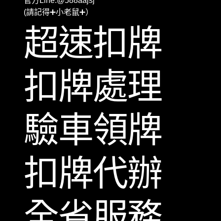
官方Line:@588aajsj
(請記得➕小老鼠➕）
超速扣牌
扣牌處理
驗車領牌
扣牌代辦
全省服務