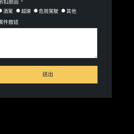
吊扣原因
酒駕
超速
危險駕駛
其他
案件敘述
送出