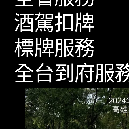
酒駕扣牌
標牌服務
全台到府服