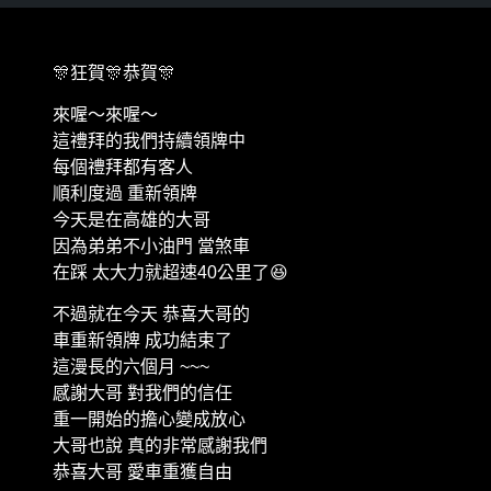
🎊狂賀🎊恭賀🎊
來喔～來喔～
這禮拜的我們持續領牌中
每個禮拜都有客人
順利度過 重新領牌
今天是在高雄的大哥
因為弟弟不小油門 當煞車
在踩 太大力就超速40公里了😆
不過就在今天 恭喜大哥的
車重新領牌 成功結束了
這漫長的六個月 ~~~
感謝大哥 對我們的信任
重一開始的擔心變成放心
大哥也說 真的非常感謝我們
恭喜大哥 愛車重獲自由