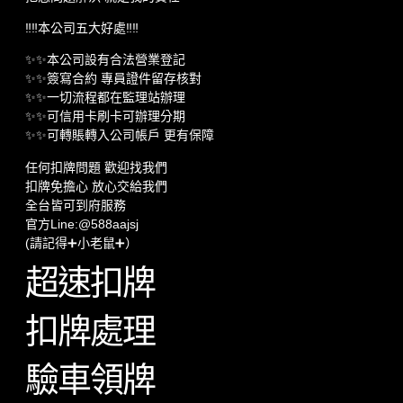
‼️‼️本公司五大好處‼️‼️
✨✨本公司設有合法營業登記
✨✨簽寫合約 專員證件留存核對
✨✨一切流程都在監理站辦理
✨✨可信用卡刷卡可辦理分期
✨✨可轉賬轉入公司帳戶 更有保障
任何扣牌問題 歡迎找我們
扣牌免擔心 放心交給我們
全台皆可到府服務
官方Line:@588aajsj
(請記得➕小老鼠➕）
超速扣牌
扣牌處理
驗車領牌