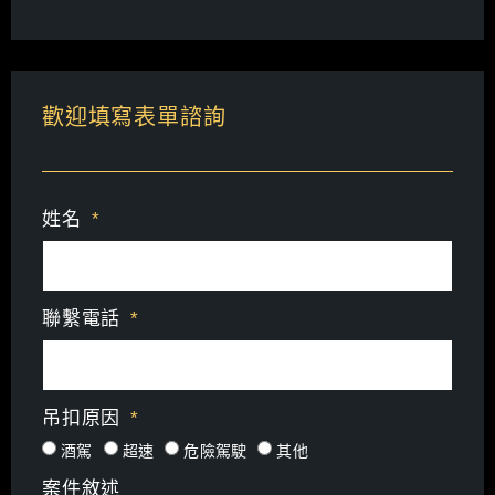
歡迎填寫表單諮詢
姓名
聯繫電話
吊扣原因
酒駕
超速
危險駕駛
其他
案件敘述