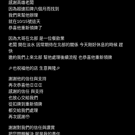
感謝高雄老闆
因為超速扣牌六個月而找到
我們來幫他辦理
就在10/15號這天
恭喜他重新領牌了
因為大哥在北部 是一位餐飲業
老闆 開在淡水 因常期待在北部的關係 今天剛好休息的時候 趕
快
邀約我們上來北部 幫他處理後續流程 也恭喜他重新領牌
🎉也祝福他的店 生意興隆🎉
謝謝他的信任與支持
再次恭喜他👏👏👏
感謝的信任 與支持
也放心交給我們
從扣牌到重新領牌
都交給我們處理
再次感謝🥹
謝謝對我們的信任與讚賞
把您問題解決 就是我的責任