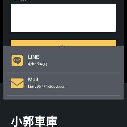
送出
LINE
@588aajsj
Mail
kim5957@icloud.com
小郭車庫