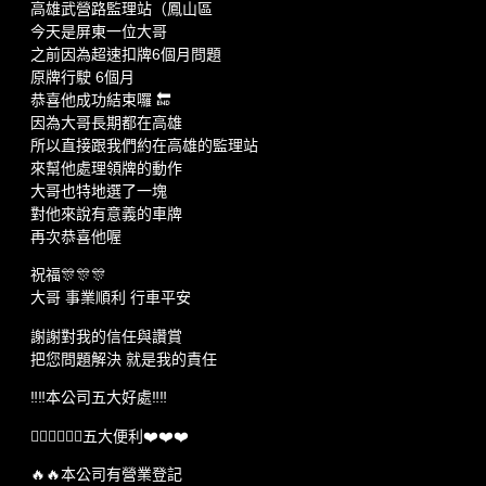
高雄武營路監理站（鳳山區
今天是屏東一位大哥
之前因為超速扣牌6個月問題
原牌行駛 6個月
恭喜他成功結束囉 🔚
因為大哥長期都在高雄
所以直接跟我們約在高雄的監理站
來幫他處理領牌的動作
大哥也特地選了一塊
對他來說有意義的車牌
再次恭喜他喔
祝福🎊🎊🎊
大哥 事業順利 行車平安
謝謝對我的信任與讚賞
把您問題解決 就是我的責任
‼️‼️本公司五大好處‼️‼️
💁🏻‍♂️💁🏻‍♂️五大便利❤️❤️❤️
🔥🔥本公司有營業登記