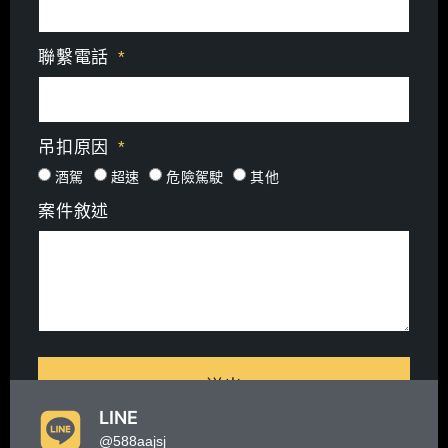
聯繫電話
吊扣原因
酒駕
超速
危險駕駛
其他
案件敘述
送出
LINE
@588aajsj