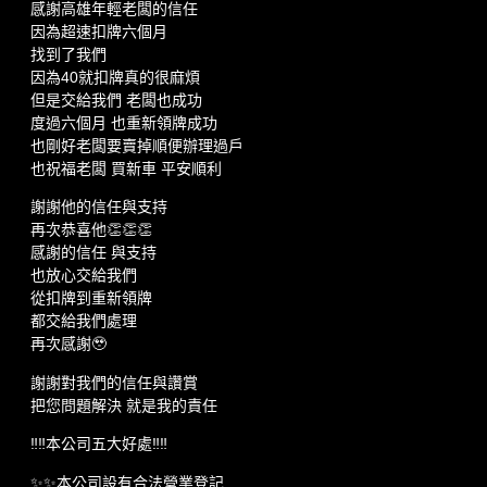
感謝高雄年輕老闆的信任
因為超速扣牌六個月
找到了我們
因為40就扣牌真的很麻煩
但是交給我們 老闆也成功
度過六個月 也重新領牌成功
也剛好老闆要賣掉順便辦理過戶
也祝福老闆 買新車 平安順利
謝謝他的信任與支持
再次恭喜他👏👏👏
感謝的信任 與支持
也放心交給我們
從扣牌到重新領牌
都交給我們處理
再次感謝🥹
謝謝對我們的信任與讚賞
把您問題解決 就是我的責任
‼️‼️本公司五大好處‼️‼️
✨✨本公司設有合法營業登記