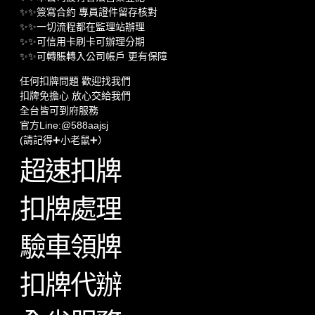
✨✨簽寫合約 專員證件留存核對
✨✨一切流程都在監理站辦理
✨✨可信用卡刷卡可辦理分期
✨✨可轉賬轉入公司帳戶 更有保障
任何扣牌問題 歡迎找我們
扣牌免擔心 放心交給我們
全台皆可到府服務
官方Line:@588aajsj
(請記得➕小老鼠➕）
超速扣牌
扣牌處理
驗車領牌
扣牌代辦