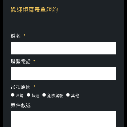
歡迎填寫表單諮詢
姓名
聯繫電話
吊扣原因
酒駕
超速
危險駕駛
其他
案件敘述